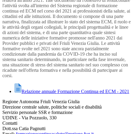
relativa all'anno 2021. Tale documento ha l'obiettivo di rendicontare
l'attività svolta all'interno del Sistema regionale di formazione
continua ed ECM nel corso del 2021 ai professionisti della salute, ai
cittadini ed alle istituzioni. Il documento si compone di una parte
narrativa, finalizzata ad illustrare lo stato del sistema ECM, il ruolo e
le attività degli organi collegiali, le principali progettualità e le linee
di azioni del sistema, e di una parte quantitativa quale sintesi
numerica delle iniziative formative promosse nell'anno 2021 dai
Provider pubblici e privati del Friuli Venezia Giulia. Le attività
formative svolte nel 2021 sono state ancora parzialmente
condizionate dalla pandemia da COVID-19 che ha inciso sul
sistema sanitario determinando, in particolare nella fase invernale,
una situazione di stress del sistema sanitario nel suo complesso con
ricadute nell'offerta formativa e nella possibilità di partecipare ai
corsi.
Relazione annuale Formazione Continua ed ECM - 2021
Regione Autonoma Friuli Venezia Giulia
Direzione centrale salute, politiche sociali e disabilità
Servizio personale SSR e formazione
UDINE - Via Pozzuolo, 330
Contatti
Dott.ssa Catia Pagnutti
Email:
formazionecontinuasalute@regione.fvg.it